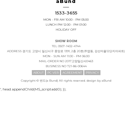
aBund
1533-3655
MON - FRI AM 10:00 - PM 05:00
LUNCH PM 12:00 - PM 01:00
HOLIDAY OFF
SHOW ROOM
TEL 0507-1402-4744
ADDRESS
경기도 고양시 일산서구 중앙로 1391, 2층 20호(주엽동, 강선마을12단지아파트)
MON - SUN AM 11:00 - PM 06:00
MAIL-ORDER NO
2017고양일산서0463
BUSINESS NO
721-86-00644
ABOUT
PC VER
AGREEMENT
PRIVACY
Copyright © 번드(a Bund) All rights reserved. design by aBund
'; head.appendChild(MS_scriptadd0); });