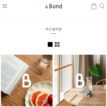
검
검
메
색
색
뉴
개인결제창