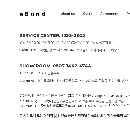
aBund
About us
Guide
Agreement
Pr
SERVICE CENTER. 1533-3655
평일. AM 10:00 ~ PM 5:00 점심. PM 12:00 ~ PM 1:00 주말 및 공휴일 휴무
BANK INFO.
국민은행 293201-04-346352 예금주 : 주식회사 레트로하우스
SHOW ROOM. 0507-1402-4744
AM 11:00 ~ PM 6:00 연중무휴
ADDRESS.
경기도 고양시 일산서구 중앙로 1391, 2층 20호(주엽동, 강선마을12단
COMPANY
주식회사 레트로하우스
CEO
오건
E-MAIL
CS@RETROHOUSE.CO.
ADDRESS
경기도 고양시 일산서구 중앙로 1391, 2층 20호(주엽동, 강선마을12단지아
DESIGN BY 
COPYRIGHT
주식회사 레트로하우스
ALL RIGHTS RESERVED.
본 사이트내 모든 이미지 및 컨텐츠 등은 저작권법 제4조의 의한 저작물로써 소유