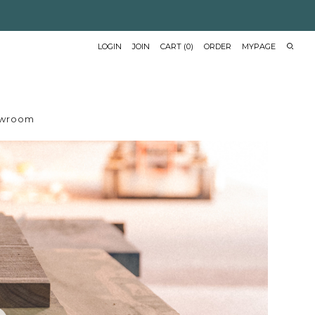
LOGIN
JOIN
CART
(
0
)
ORDER
MYPAGE
wroom