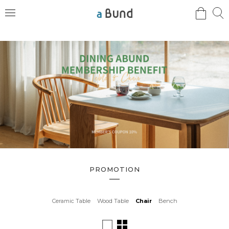
검
검
메
색
색
뉴
PROMOTION
Ceramic Table
Wood Table
Chair
Bench