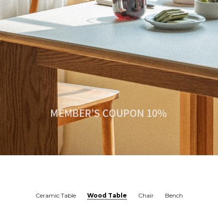
Ceramic Table
Wood Table
Chair
Bench