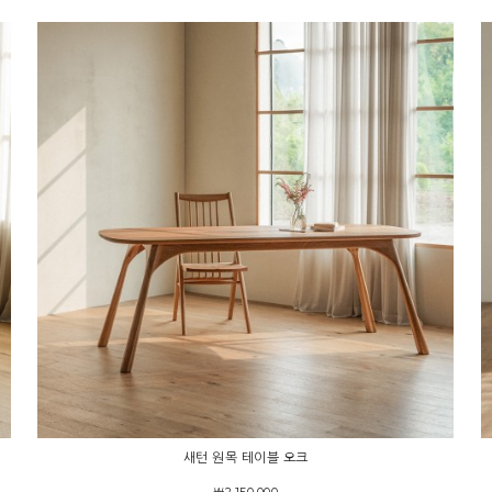
새턴 원목 테이블 오크
￦2,150,000