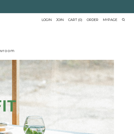
LOGIN
JOIN
CART
(
0
)
ORDER
MYPAGE
wroom