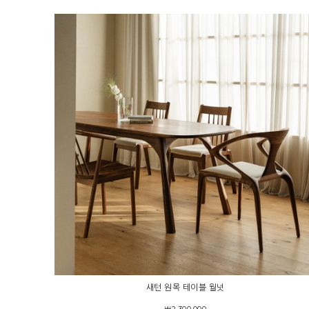
새턴 원목 테이블 월넛
￦2,300,000