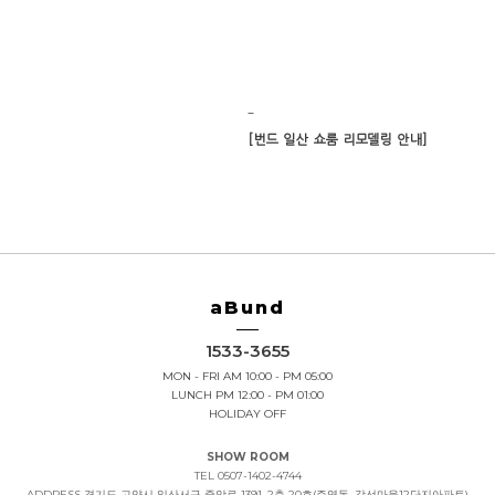
-
[번드 일산 쇼룸 리모델링 안내]
aBund
1533-3655
MON - FRI AM 10:00 - PM 05:00
LUNCH PM 12:00 - PM 01:00
HOLIDAY OFF
SHOW ROOM
TEL 0507-1402-4744
ADDRESS
경기도 고양시 일산서구 중앙로 1391, 2층 20호(주엽동, 강선마을12단지아파트)