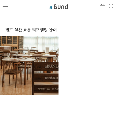
검
검
메
색
색
뉴
번드 일산 쇼룸 리모델링 안내