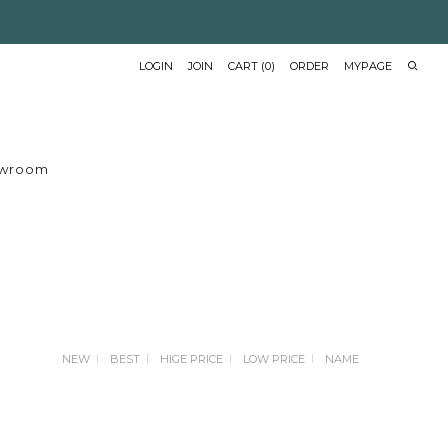
LOGIN
JOIN
CART
(
0
)
ORDER
MYPAGE
wroom
NEW
BEST
HIGE PRICE
LOW PRICE
NAME