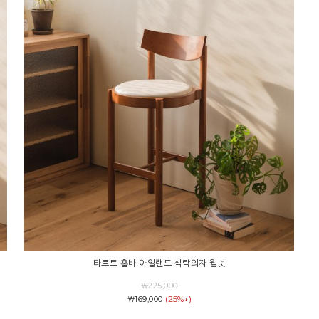
타르트 홈바 아일랜드 식탁의자 월넛
￦225,000
(25%↓)
￦169,000