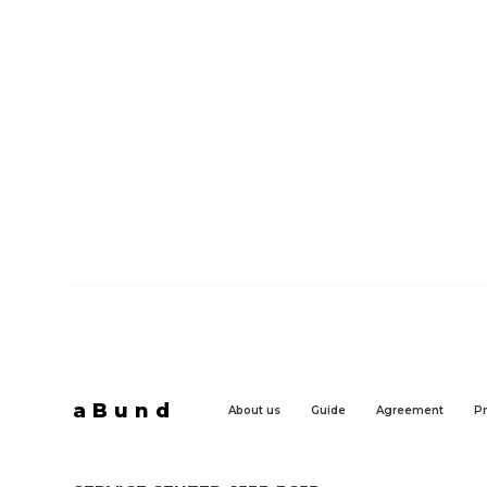
aBund
About us
Guide
Agreement
Pr