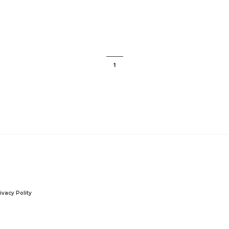
1
ivacy Polity