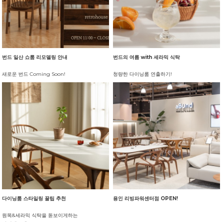
번드 일산 쇼룸 리모델링 안내
번드의 여름 with 세라믹 식탁
새로운 번드 Coming Soon!
청량한 다이닝룸 연출하기!
다이닝룸 스타일링 꿀팁 추천
용인 리빙파워센터점 OPEN!
원목&세라믹 식탁을 돋보이게하는