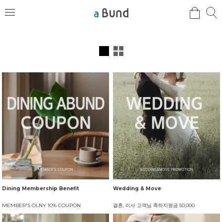
검
검
메
색
색
뉴
Dining Membership Benefit
Wedding & Move
MEMBER'S OLNY 10% COUPON
결혼, 이사 고객님 축하지원금 50,000