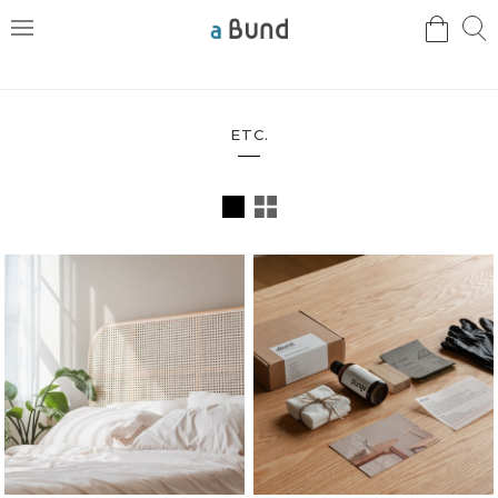
검
검
메
색
색
뉴
ETC.