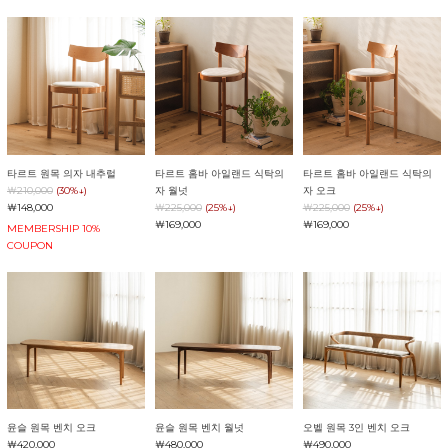
타르트 원목 의자 내추럴
타르트 홈바 아일랜드 식탁의
타르트 홈바 아일랜드 식탁의
￦210,000
(30%↓)
자 월넛
자 오크
￦148,000
￦225,000
(25%↓)
￦225,000
(25%↓)
￦169,000
￦169,000
MEMBERSHIP 10%
COUPON
윤슬 원목 벤치 오크
윤슬 원목 벤치 월넛
오벨 원목 3인 벤치 오크
￦420,000
￦480,000
￦490,000