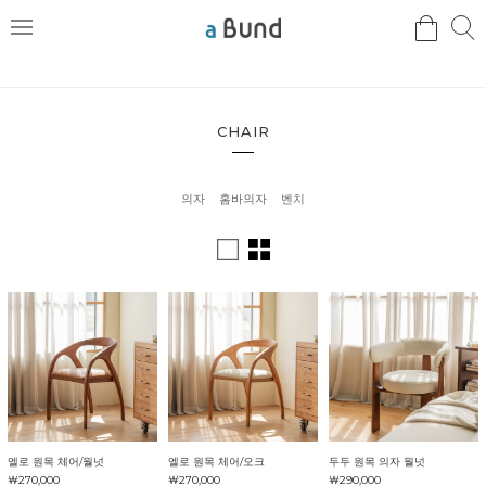
검
검
메
색
색
뉴
CHAIR
의자
홈바의자
벤치
엘로 원목 체어/월넛
엘로 원목 체어/오크
두두 원목 의자 월넛
￦270,000
￦270,000
￦290,000