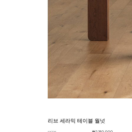
리브 세라믹 테이블 월넛
price
￦2,150,000