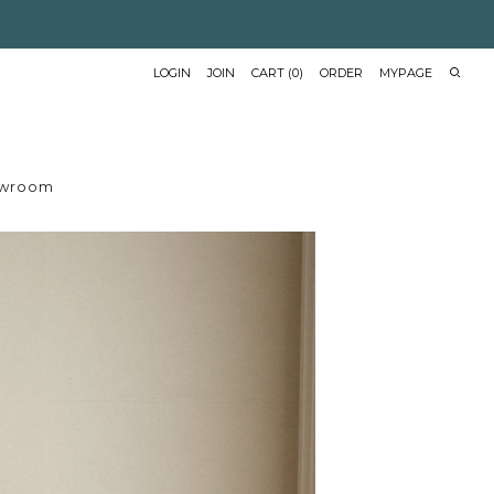
LOGIN
JOIN
CART
(
0
)
ORDER
MYPAGE
wroom