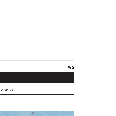
￦
0
WISH LIST