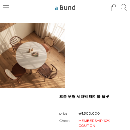
검
검
메
색
색
뉴
프롬 원형 세라믹 테이블 월넛
price
￦1,300,000
Check
MEMBERSHIP 10%
COUPON