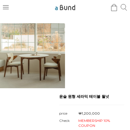
검
검
메
색
색
뉴
윤슬 원형 세라믹 테이블 월넛
price
￦1,200,000
Check
MEMBERSHIP 10%
COUPON