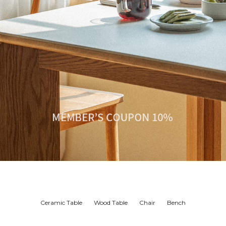
Ceramic Table
Wood Table
Chair
Bench