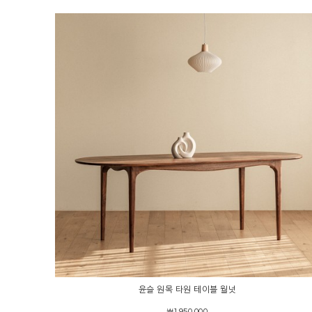
윤슬 원목 타원 테이블 월넛
￦1,950,000