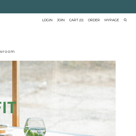
LOGIN
JOIN
CART
(
0
)
ORDER
MYPAGE
wroom